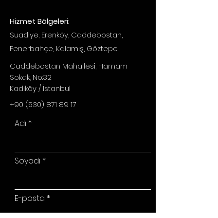
Hizmet Bölgeleri:
Suadiye, Erenköy, Caddebostan,
Fenerbahçe, Kalamış, Göztepe
Caddebostan Mahallesi, Hamam
Sokak, No:32
Kadıköy / İstanbul
+90 (530) 871 89 17
Adı
Soyadı
E-posta