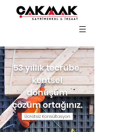
53 yıllık tecrübe,
kentsel
dönüşüm
çözüm ortağınız.
Ücretsiz Konsültasyon